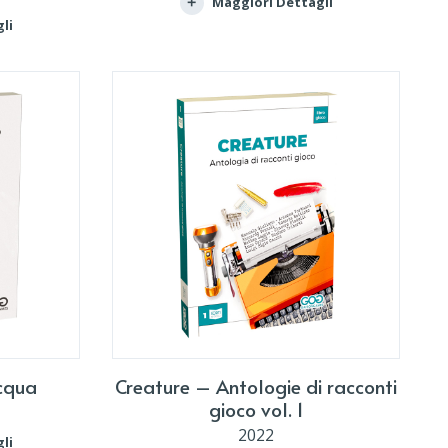
Maggiori Dettagli
li
Acqua
Creature – Antologie di racconti
gioco vol. 1
2022
li