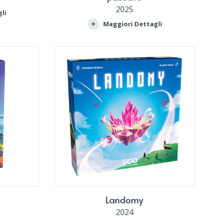
2025
li
Maggiori Dettagli
Landomy
2024