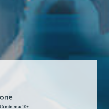
ione
tà minima:
10+