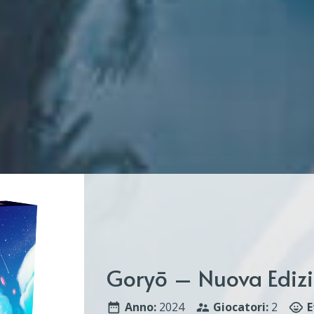
Goryō – Nuova Ediz
Anno:
2024
Giocatori:
2
E