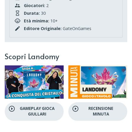
Giocatori:
2
Durata:
30
Età minima:
10+
Editore Originale:
GateOnGames
Scopri Landomy
play_circle_outline
play_circle_outline
GAMEPLAY GIOCA
RECENSIONE
GIULLARI
MINUTA