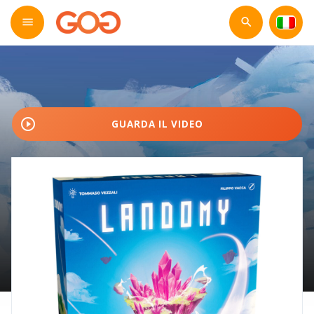
play_circle_outline
GUARDA IL VIDEO