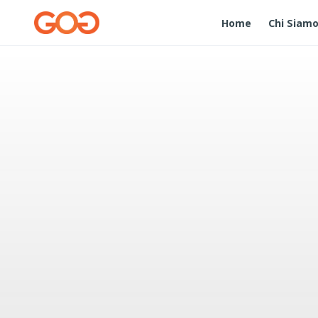
Home
Chi Siam