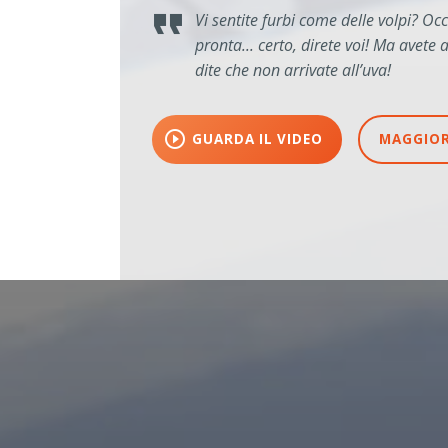
Vi sentite furbi come delle volpi? O
pronta... certo, direte voi! Ma ave
dite che non arrivate all’uva!
play_circle_outline
GUARDA IL VIDEO
MAGGIOR