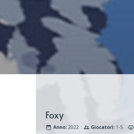
Foxy
Anno:
2022
Giocatori:
1-5