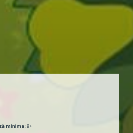
tà minima:
8+