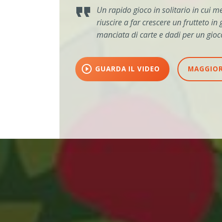
Un rapido gioco in solitario in cui 
riuscire a far crescere un frutteto 
manciata di carte e dadi per un gioco
play_circle_outline
GUARDA IL VIDEO
MAGGIOR