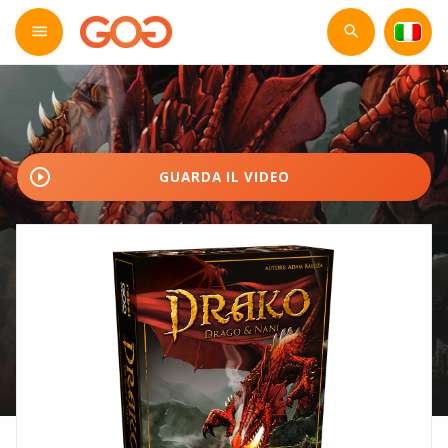
play_circle_outline
GUARDA IL VIDEO