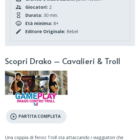
Giocatori:
2
Durata:
30 min.
Età minima:
8+
Editore Originale:
Rebel
Scopri Drako – Cavalieri & Troll
play_circle_outline
PARTITA COMPLETA
Una coppia di feroci Troll sta attaccando i viaggiatori che