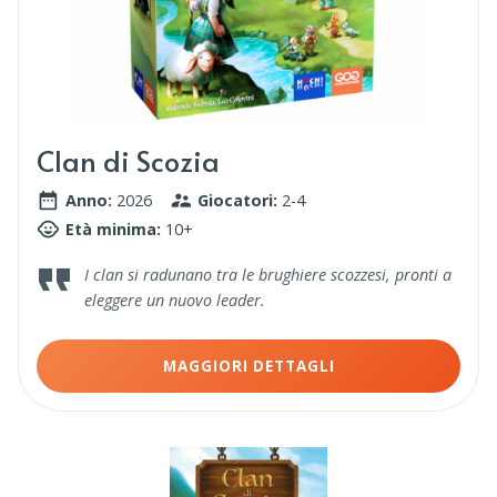
Clan di Scozia
Anno:
2026
Giocatori:
2-4
Età minima:
10+
I clan si radunano tra le brughiere scozzesi, pronti a
eleggere un nuovo leader.
MAGGIORI DETTAGLI