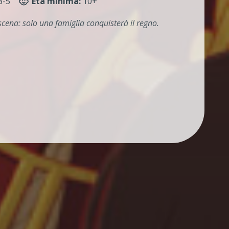
3-5
Età minima:
10+
 scena: solo una famiglia conquisterà il regno.