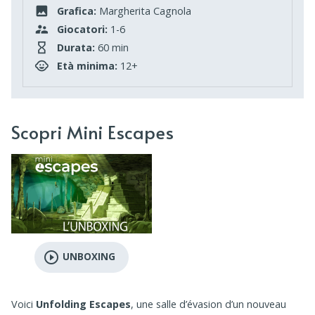
Grafica:
Margherita Cagnola
Giocatori:
1-6
Durata:
60 min
Età minima:
12+
Scopri Mini Escapes
play_circle_outline
UNBOXING
Voici
Unfolding Escapes
, une salle d’évasion d’un nouveau