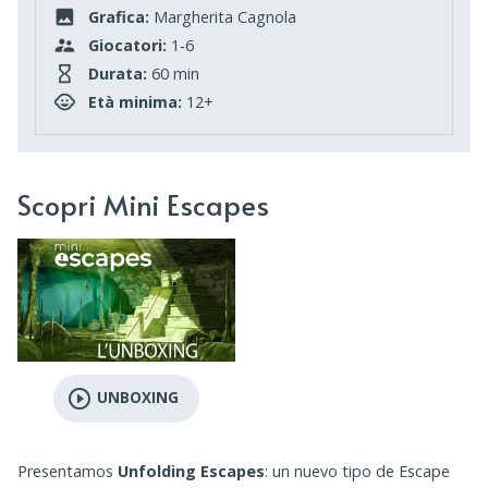
Grafica:
Margherita Cagnola
Giocatori:
1-6
Durata:
60 min
Età minima:
12+
Scopri Mini Escapes
play_circle_outline
UNBOXING
Presentamos
Unfolding Escapes
: un nuevo tipo de Escape