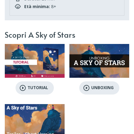
Età minima:
8+
Scopri A Sky of Stars
play_circle_outline
play_circle_outline
TUTORIAL
UNBOXING