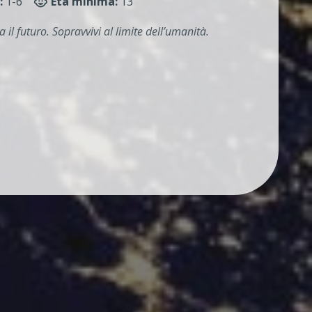
:
1-6
Età minima:
13
l futuro. Sopravvivi al limite dell’umanità.