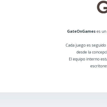
GateOnGames
es un 
Cada juego es seguido c
desde la concepc
El equipo interno es
escritore