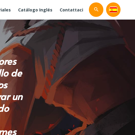
iales
Catálogo Inglés
Contattaci
ores
llo de
os
var un
do
ames