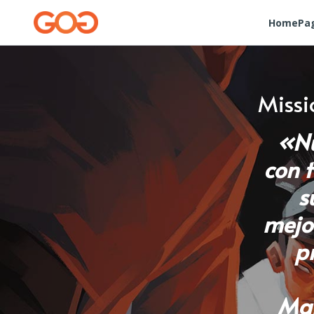
HomePa
Missi
«Nu
con t
s
mejor
p
Mar