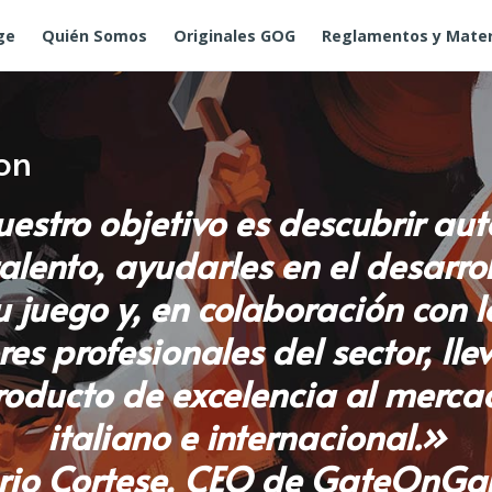
ge
Quién Somos
Originales GOG
Reglamentos y Mater
on
estro objetivo es descubrir aut
alento, ayudarles en el desarro
u juego y, en colaboración con l
es profesionales del sector, lle
roducto de excelencia al merca
italiano e internacional.»
io Cortese, CEO de GateOnG