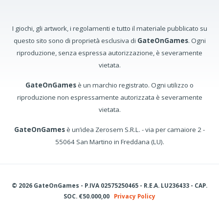
I giochi, gli artwork, i regolamenti e tutto il materiale pubblicato su
questo sito sono di proprietà esclusiva di
GateOnGames
. Ogni
riproduzione, senza espressa autorizzazione, è severamente
vietata.
GateOnGames
è un marchio registrato. Ogni utilizzo o
riproduzione non espressamente autorizzata è severamente
vietata.
GateOnGames
è un’idea Zerosem S.R.L. - via per camaiore 2 -
55064 San Martino in Freddana (LU).
© 2026 GateOnGames - P.IVA 02575250465 - R.E.A. LU236433 - CAP.
SOC. €50.000,00
Privacy Policy