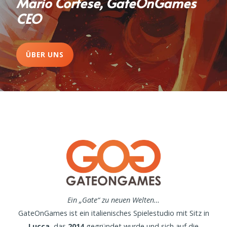
Mario Cortese, GateOnGames
CEO
ÜBER UNS
Ein „Gate“ zu neuen Welten…
GateOnGames ist ein italienisches Spielestudio mit Sitz in
Lucca
, das
2014
gegründet wurde und sich auf die