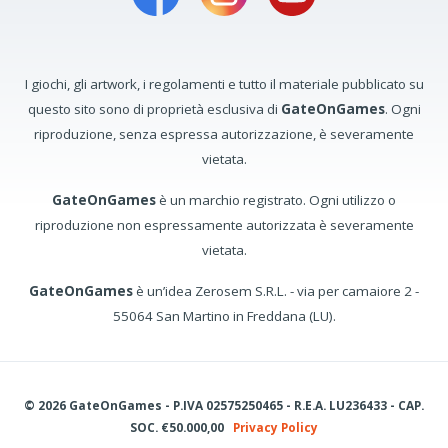
I giochi, gli artwork, i regolamenti e tutto il materiale pubblicato su
questo sito sono di proprietà esclusiva di
GateOnGames
. Ogni
riproduzione, senza espressa autorizzazione, è severamente
vietata.
GateOnGames
è un marchio registrato. Ogni utilizzo o
riproduzione non espressamente autorizzata è severamente
vietata.
GateOnGames
è un’idea Zerosem S.R.L. - via per camaiore 2 -
55064 San Martino in Freddana (LU).
© 2026 GateOnGames - P.IVA 02575250465 - R.E.A. LU236433 - CAP.
SOC. €50.000,00
Privacy Policy